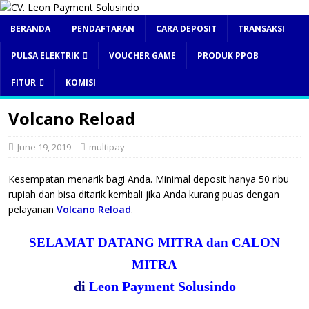
BERANDA
PENDAFTARAN
CARA DEPOSIT
TRANSAKSI
PULSA ELEKTRIK
VOUCHER GAME
PRODUK PPOB
FITUR
KOMISI
Volcano Reload
June 19, 2019
multipay
Kesempatan menarik bagi Anda. Minimal deposit hanya 50 ribu
rupiah dan bisa ditarik kembali jika Anda kurang puas dengan
pelayanan
Volcano Reload
.
SELAMAT DATANG MITRA dan CALON
MITRA
di
Leon Payment Solusindo