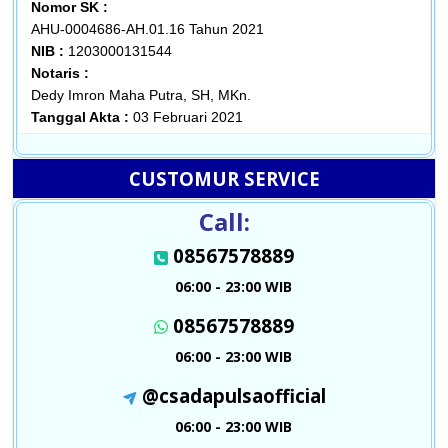
Nomor SK :
AHU-0004686-AH.01.16 Tahun 2021
NIB :
1203000131544
Notaris :
Dedy Imron Maha Putra, SH, MKn.
Tanggal Akta :
03 Februari 2021
CUSTOMUR SERVICE
Call:
08567578889
06:00 - 23:00 WIB
08567578889
06:00 - 23:00 WIB
@csadapulsaofficial
06:00 - 23:00 WIB