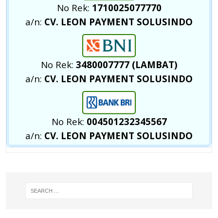
No Rek:
1710025077770
a/n:
CV. LEON PAYMENT SOLUSINDO
No Rek:
3480007777 (LAMBAT)
a/n:
CV. LEON PAYMENT SOLUSINDO
No Rek:
004501232345567
a/n:
CV. LEON PAYMENT SOLUSINDO