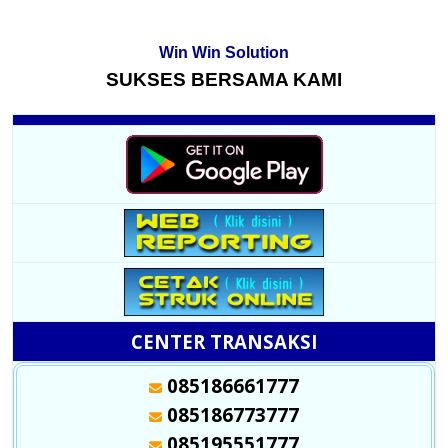
Win Wi
n Solution
SUKSES BERSAMA KAMI
CENTER TRANSAKSI
085186661777
085186773777
085195551777