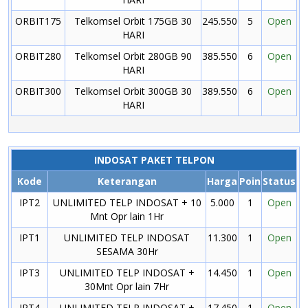
ORBIT175
Telkomsel Orbit 175GB 30
245.550
5
Open
HARI
ORBIT280
Telkomsel Orbit 280GB 90
385.550
6
Open
HARI
ORBIT300
Telkomsel Orbit 300GB 30
389.550
6
Open
HARI
INDOSAT PAKET TELPON
Kode
Keterangan
Harga
Poin
Status
IPT2
UNLIMITED TELP INDOSAT + 10
5.000
1
Open
Mnt Opr lain 1Hr
IPT1
UNLIMITED TELP INDOSAT
11.300
1
Open
SESAMA 30Hr
IPT3
UNLIMITED TELP INDOSAT +
14.450
1
Open
30Mnt Opr lain 7Hr
IPT4
UNLIMITED TELP INDOSAT +
17.450
1
Open