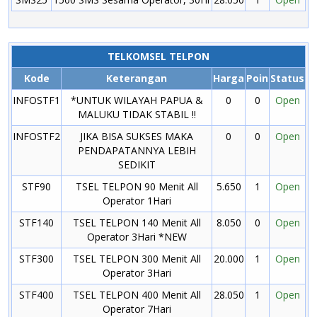
TELKOMSEL TELPON
Kode
Keterangan
Harga
Poin
Status
INFOSTF1
*UNTUK WILAYAH PAPUA &
0
0
Open
MALUKU TIDAK STABIL !!
INFOSTF2
JIKA BISA SUKSES MAKA
0
0
Open
PENDAPATANNYA LEBIH
SEDIKIT
STF90
TSEL TELPON 90 Menit All
5.650
1
Open
Operator 1Hari
STF140
TSEL TELPON 140 Menit All
8.050
0
Open
Operator 3Hari *NEW
STF300
TSEL TELPON 300 Menit All
20.000
1
Open
Operator 3Hari
STF400
TSEL TELPON 400 Menit All
28.050
1
Open
Operator 7Hari