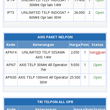
30Mnt Opr lain 14Hr
IPT5
UNLIMITED TELP INDOSAT +
26.000
2
Open
60Mnt Opr lain 30Hr
AXIS PAKET NELPON
Kode
Keterangan
Harga
Poin
Status
APN14
UNLIMITED TELP SESAMA
2.050
1
Gangguan
AXIS 14Hr
APN7
AXIS TELP 30Mnt All Operator
9.050
1
Open
7Hr
APN30
AXIS TELP 100mnt All Operator
25.500
1
Open
30Hr
TRI TELPON ALL OPR
Kode
Keterangan
Harga
Poin
Status