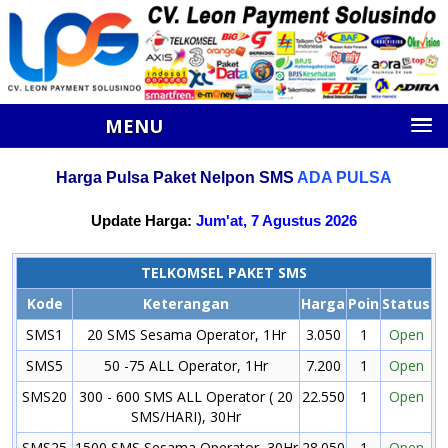
MENU
Harga Pulsa Paket Nelpon SMS
ADA PULSA
Update Harga:
Jum'at, 7 Agustus 2026
TELKOMSEL PAKET SMS
Kode
Keterangan
Harga
Poin
Status
SMS1
20 SMS Sesama Operator, 1Hr
3.050
1
Open
SMS5
50 -75 ALL Operator, 1Hr
7.200
1
Open
SMS20
300 - 600 SMS ALL Operator ( 20
22.550
1
Open
SMS/HARI), 30Hr
SMS25
1500 SMS Sesama Operator, 30Hr
28.050
1
Open