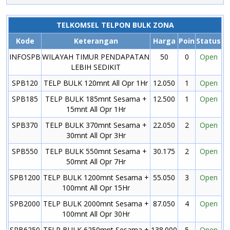
TELKOMSEL TELPON BULK ZONA
Kode
Keterangan
Harga
Poin
Status
INFOSPB
WILAYAH TIMUR PENDAPATAN
50
0
Open
LEBIH SEDIKIT
SPB120
TELP BULK 120mnt All Opr 1Hr
12.050
1
Open
SPB185
TELP BULK 185mnt Sesama +
12.500
1
Open
15mnt All Opr 1Hr
SPB370
TELP BULK 370mnt Sesama +
22.050
2
Open
30mnt All Opr 3Hr
SPB550
TELP BULK 550mnt Sesama +
30.175
2
Open
50mnt All Opr 7Hr
SPB1200
TELP BULK 1200mnt Sesama +
55.050
3
Open
100mnt All Opr 15Hr
SPB2000
TELP BULK 2000mnt Sesama +
87.050
4
Open
100mnt All Opr 30Hr
SPB6250
TELP BULK 6250mnt Sesama +
138.000
5
Open