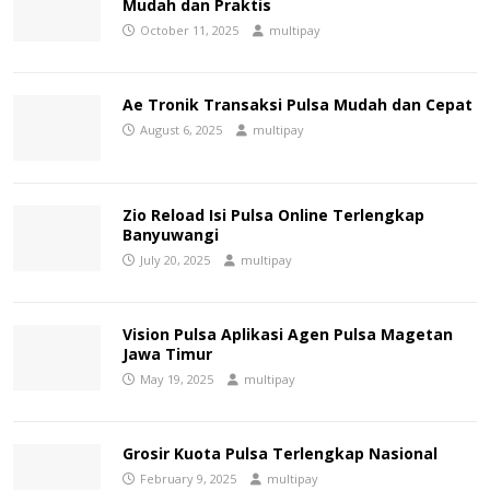
Mudah dan Praktis
October 11, 2025
multipay
Ae Tronik Transaksi Pulsa Mudah dan Cepat
August 6, 2025
multipay
Zio Reload Isi Pulsa Online Terlengkap
Banyuwangi
July 20, 2025
multipay
Vision Pulsa Aplikasi Agen Pulsa Magetan
Jawa Timur
May 19, 2025
multipay
Grosir Kuota Pulsa Terlengkap Nasional
February 9, 2025
multipay