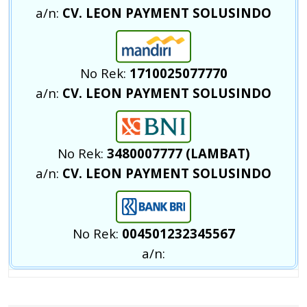
a/n:
CV. LEON PAYMENT SOLUSINDO
No Rek:
1710025077770
a/n:
CV. LEON PAYMENT SOLUSINDO
No Rek:
3480007777 (LAMBAT)
a/n:
CV. LEON PAYMENT SOLUSINDO
No Rek:
004501232345567
a/n: