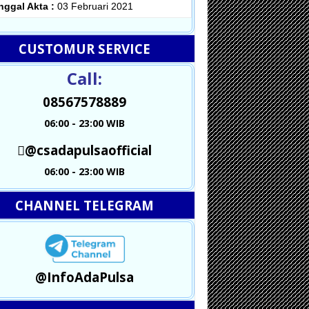
nggal Akta :
03 Februari 2021
CUSTOMUR SERVICE
Call:
08567578889
06:00 - 23:00 WIB
@csadapulsaofficial
06:00 - 23:00 WIB
CHANNEL TELEGRAM
@InfoAdaPulsa